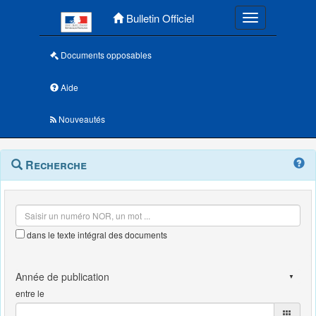
Menu principal
Bulletin Officiel
Toggle navigatio
Documents opposables
Aide
Nouveautés
Navigation
Menu
Recherche
contextuel
et
outils
annexes
dans le texte intégral des documents
entre le