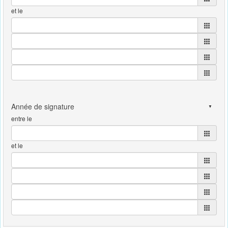
et le
entre le
et le