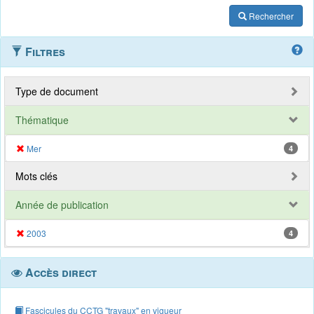
Rechercher
Filtres
Type de document
Thématique
Mer
4
Mots clés
Année de publication
2003
4
Accès direct
Fascicules du CCTG "travaux" en vigueur