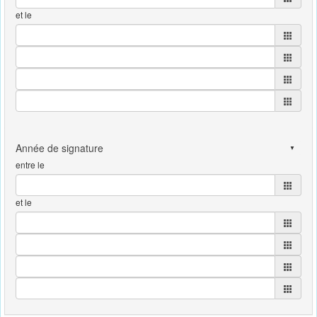
et le
entre le
et le