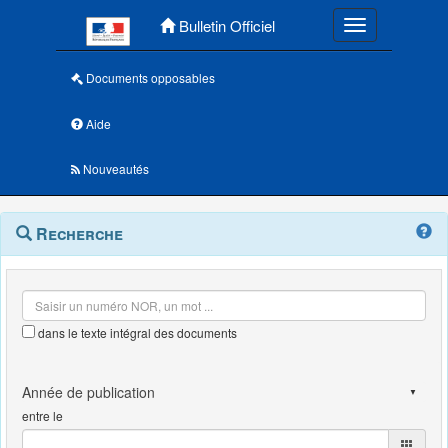
Menu principal
Bulletin Officiel
Toggle navigatio
Documents opposables
Aide
Nouveautés
Navigation
Menu
Recherche
contextuel
et
outils
annexes
dans le texte intégral des documents
entre le