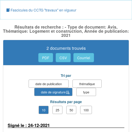
Fascicules du CCTG "travaux" en vigueur
Résultats de recherche : - Type de document: Avis,
Thématique: Logement et construction, Année de publication:
2021
2 documents trouvés
PDF
CSV
Courriel
Tri par
date de publication
thématique
date de signature
type
Résultats par page
10
25
50
100
Signé le : 24-12-2021