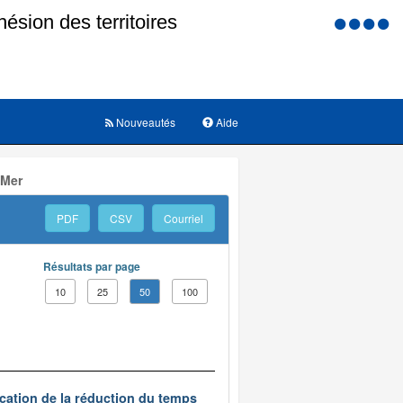
Menu
d'accessi
Nouveautés
Aide
 Mer
PDF
CSV
Courriel
Résultats par page
10
25
50
100
ication de la réduction du temps