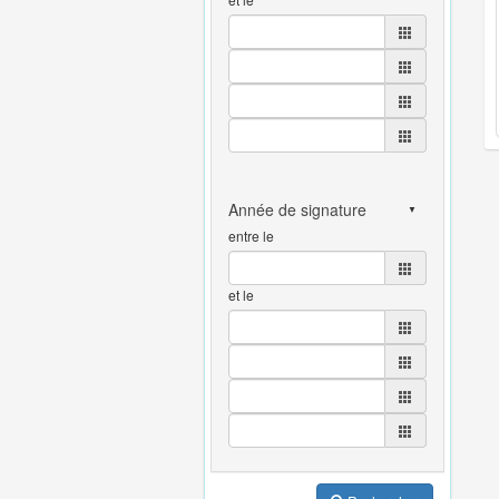
entre le
et le