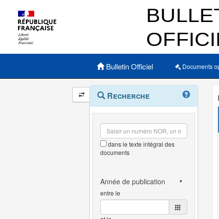
Menu principal
Bulletin Officiel
Documents o
Navigation
Menu
Recherche
contextuel
et
outils
annexes
dans le texte intégral des
documents
entre le
et le