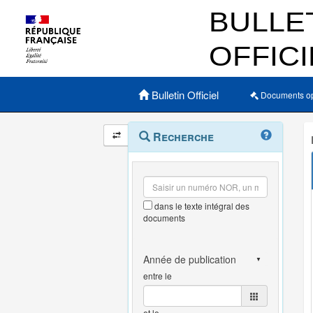
Menu principal
Bulletin Officiel
Documents o
Navigation
Menu
Recherche
contextuel
et
outils
annexes
dans le texte intégral des
documents
entre le
et le