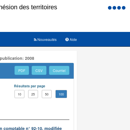
Menu
d'accessi
Nouveautés
Aide
publication: 2008
PDF
CSV
Courriel
Résultats par page
10
25
50
100
on comptable n° 92-10, modifiée