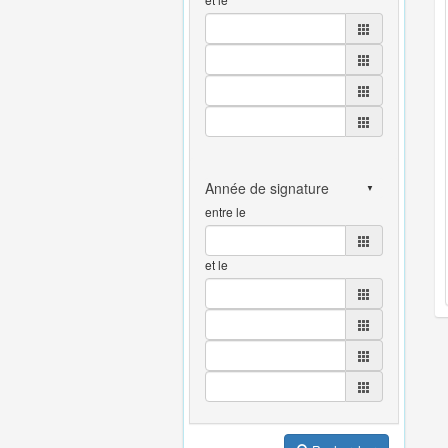
entre le
et le