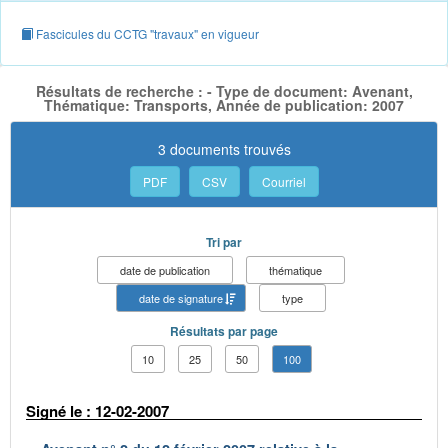
Fascicules du CCTG "travaux" en vigueur
Résultats de recherche : - Type de document: Avenant,
Thématique: Transports, Année de publication: 2007
3 documents trouvés
PDF
CSV
Courriel
Tri par
date de publication
thématique
date de signature
type
Résultats par page
10
25
50
100
Signé le : 12-02-2007