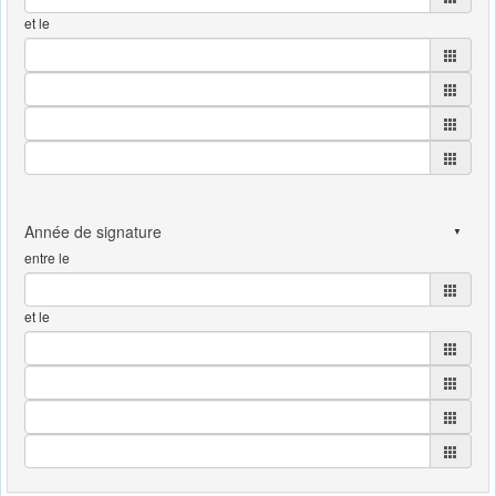
et le
entre le
et le