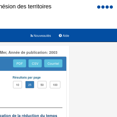
Menu
d'accessi
Nouveautés
Aide
 Mer, Année de publication: 2003
PDF
CSV
Courriel
Résultats par page
10
25
50
100
ication de la réduction du temps