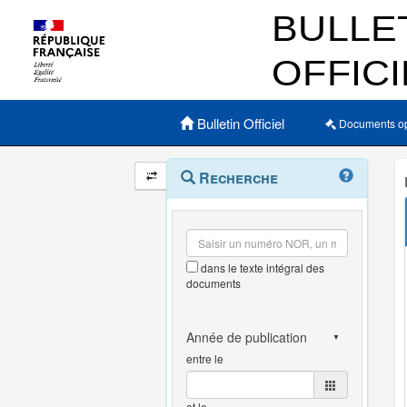
Menu principal
Bulletin Officiel
Documents o
Navigation
Menu
Recherche
contextuel
et
outils
annexes
dans le texte intégral des
documents
entre le
et le