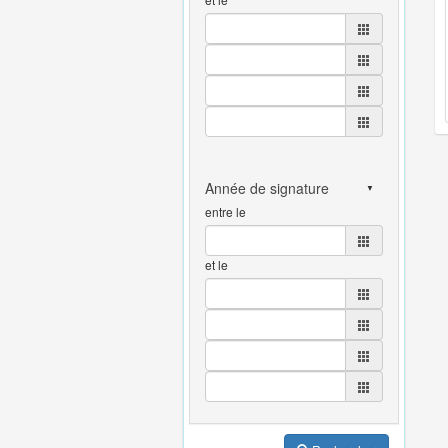
entre le
et le