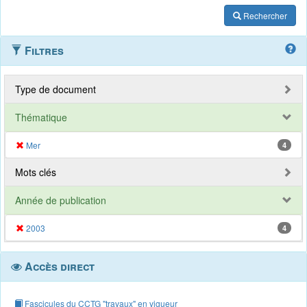
Rechercher
Filtres
Type de document
Thématique
Mer
4
Mots clés
Année de publication
2003
4
Accès direct
Fascicules du CCTG "travaux" en vigueur