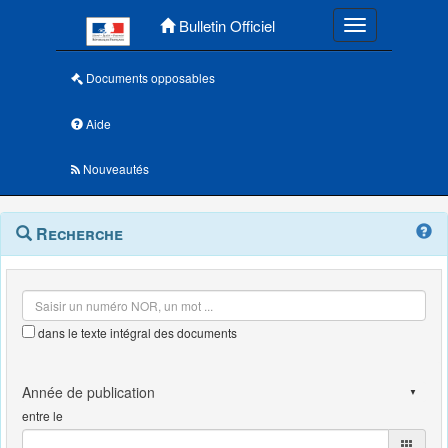
Menu principal
Bulletin Officiel
Toggle navigatio
Documents opposables
Aide
Nouveautés
Navigation
Menu
Recherche
contextuel
et
outils
annexes
dans le texte intégral des documents
entre le