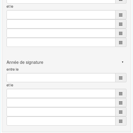
et le
entre le
et le