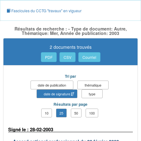
Fascicules du CCTG "travaux" en vigueur
Résultats de recherche : - Type de document: Autre,
Thématique: Mer, Année de publication: 2003
2 documents trouvés
PDF
CSV
Courriel
Tri par
date de publication
thématique
date de signature
type
Résultats par page
10
25
50
100
Signé le : 28-02-2003