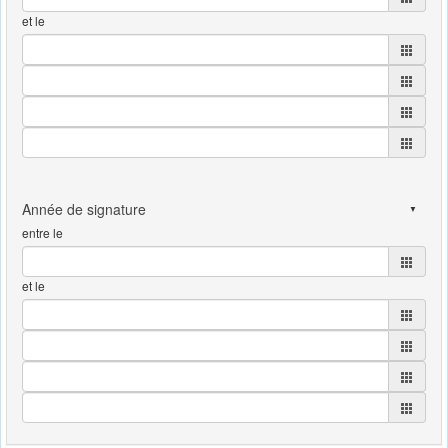
et le
entre le
et le