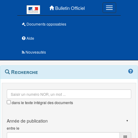
Menu principal
Bulletin Officiel
Toggle navigatio
Documents opposables
Aide
Nouveautés
Navigation
Menu
Recherche
contextuel
et
outils
annexes
dans le texte intégral des documents
entre le