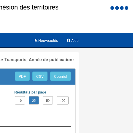
Menu
d'accessi
Nouveautés
Aide
: Transports, Année de publication:
PDF
CSV
Courriel
Résultats par page
10
25
50
100