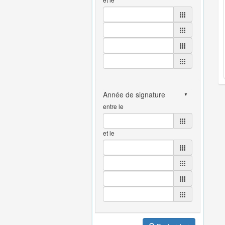
entre le
et le