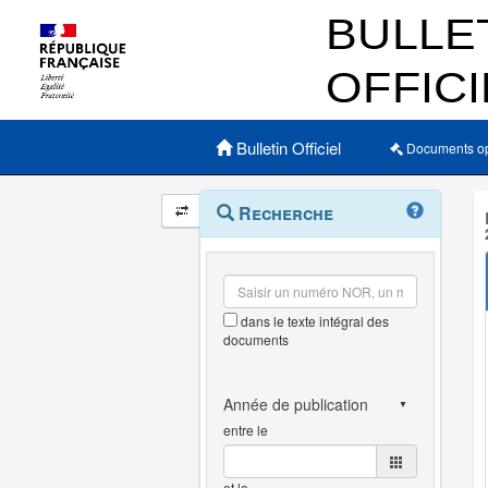
Menu principal
Bulletin Officiel
Documents o
Navigation
Menu
Recherche
contextuel
et
outils
annexes
dans le texte intégral des
documents
entre le
et le