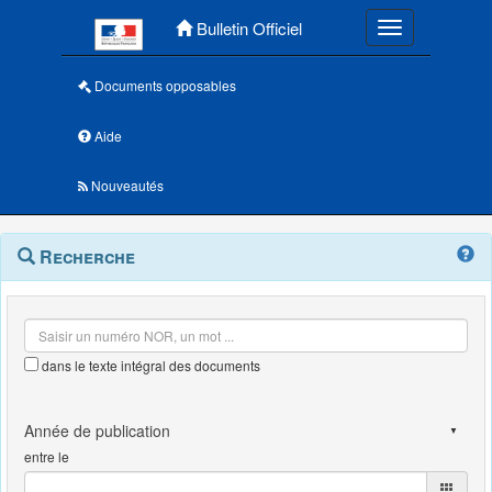
Menu principal
Bulletin Officiel
Toggle navigatio
Documents opposables
Aide
Nouveautés
Navigation
Menu
Recherche
contextuel
et
outils
annexes
dans le texte intégral des documents
entre le