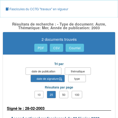
Fascicules du CCTG "travaux" en vigueur
Résultats de recherche : - Type de document: Autre,
Thématique: Mer, Année de publication: 2003
2 documents trouvés
PDF
CSV
Courriel
Tri par
date de publication
thématique
date de signature
type
Résultats par page
10
25
50
100
Signé le : 28-02-2003