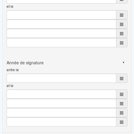
et le
entre le
et le