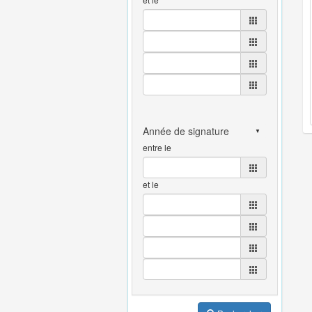
entre le
et le