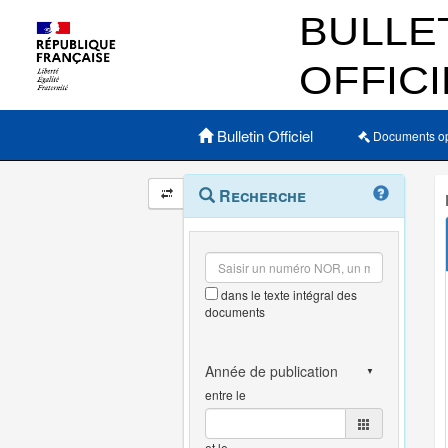
Menu principal
Bulletin Officiel
Documents o
Navigation
Menu
Recherche
contextuel
et
outils
annexes
dans le texte intégral des
documents
entre le
et le