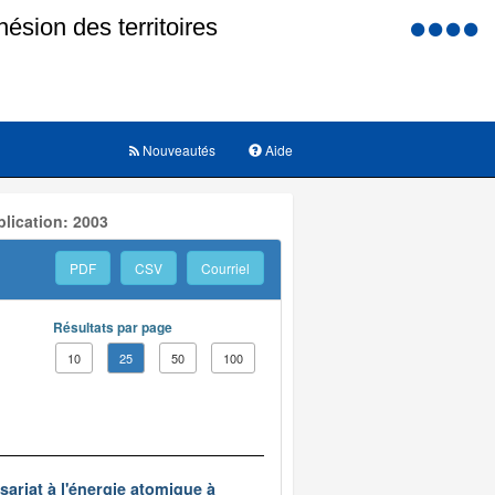
Menu
d'accessi
Nouveautés
Aide
lication: 2003
PDF
CSV
Courriel
Résultats par page
10
25
50
100
ariat à l'énergie atomique à