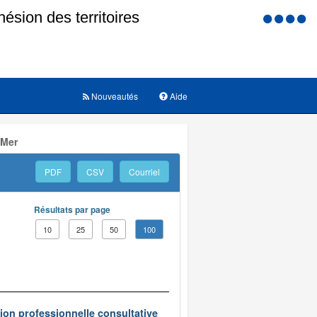
Menu
d'accessi
Nouveautés
Aide
 Mer
PDF
CSV
Courriel
Résultats par page
10
25
50
100
on professionnelle consultative