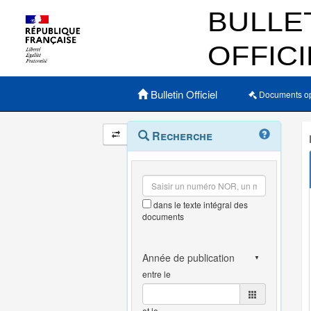
Menu principal
Bulletin Officiel
Documents o
Navigation
Menu
Recherche
contextuel
et
outils
annexes
dans le texte intégral des
documents
entre le
et le