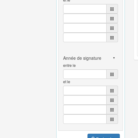
entre le
et le