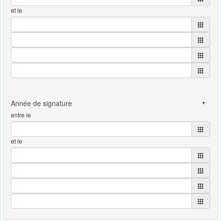
et le
entre le
et le