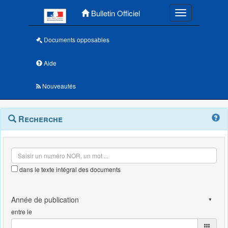
Menu principal
Bulletin Officiel
Toggle navigatio
Documents opposables
Aide
Nouveautés
Navigation
Menu
Recherche
contextuel
et
outils
annexes
dans le texte intégral des documents
entre le