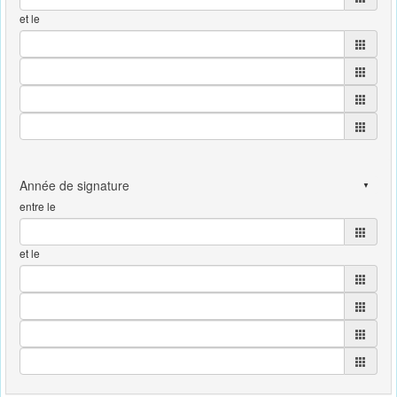
et le
entre le
et le