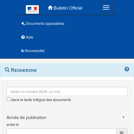
Menu principal
Bulletin Officiel
Toggle navigatio
Documents opposables
Aide
Nouveautés
Navigation
Menu
Recherche
contextuel
et
outils
annexes
dans le texte intégral des documents
entre le