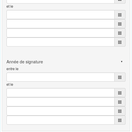
et le
entre le
et le