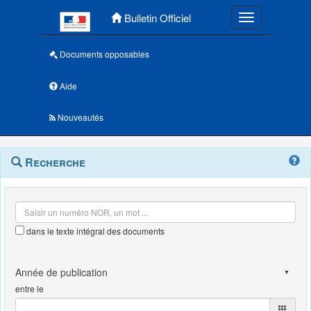
Menu principal
Bulletin Officiel
Toggle navigatio
Documents opposables
Aide
Nouveautés
Navigation
Menu
Recherche
contextuel
et
outils
annexes
dans le texte intégral des documents
entre le