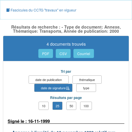
Fascicules du CCTG "travaux" en vigueur
Résultats de recherche : - Type de document: Annexe,
Thématique: Transports, Année de publication: 2000
4 documents trouvés
PDF
CSV
Courriel
Tri par
date de publication
thématique
date de signature
type
Résultats par page
10
25
50
100
Signé le : 16-11-1999