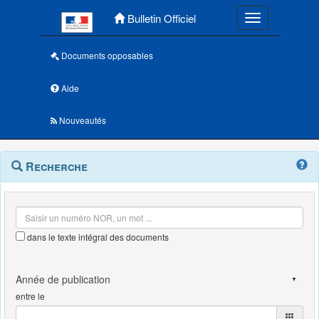
Menu principal
Bulletin Officiel
Toggle navigatio
Documents opposables
Aide
Nouveautés
Navigation
Menu
Recherche
contextuel
et
outils
annexes
dans le texte intégral des documents
entre le