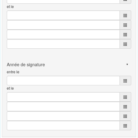
et le
entre le
et le