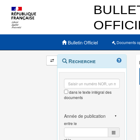
Menu principal
Bulletin Officiel
Documents o
Navigation
Menu
Recherche
contextuel
et
outils
annexes
dans le texte intégral des
documents
entre le
et le