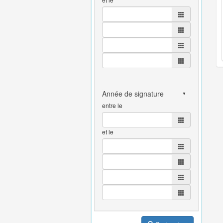
entre le
et le