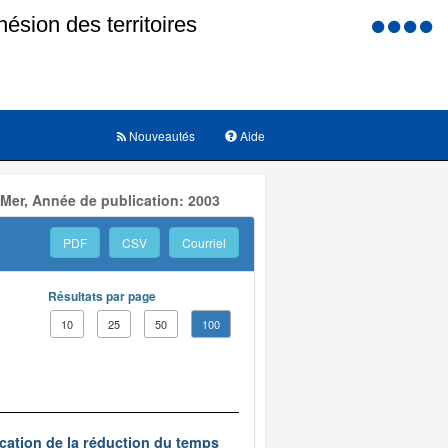
Menu
d'accessi
Nouveautés
Aide
 Mer, Année de publication: 2003
PDF
CSV
Courriel
Résultats par page
10
25
50
100
ication de la réduction du temps