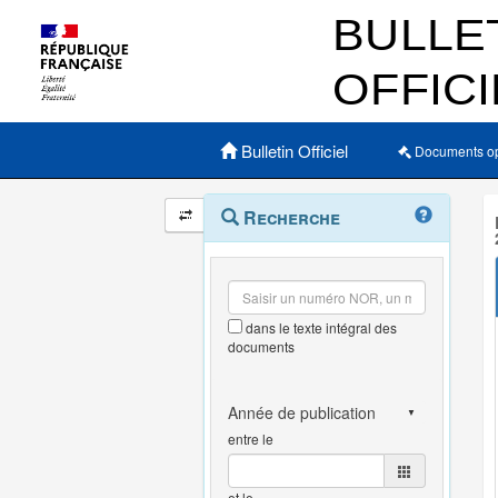
Menu principal
Bulletin Officiel
Documents o
Navigation
Menu
Recherche
contextuel
et
outils
annexes
dans le texte intégral des
documents
entre le
et le