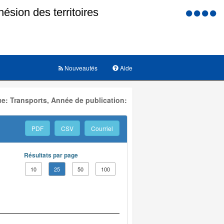
Menu
d'accessi
Nouveautés
Aide
e: Transports, Année de publication:
PDF
CSV
Courriel
Résultats par page
10
25
50
100