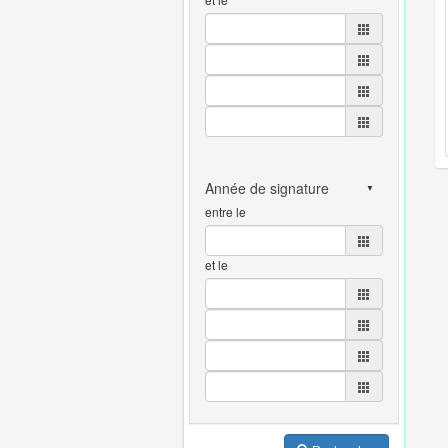
entre le
et le