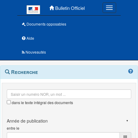
Menu principal
Bulletin Officiel
Toggle navigatio
Documents opposables
Aide
Nouveautés
Navigation
Menu
Recherche
contextuel
et
outils
annexes
dans le texte intégral des documents
entre le