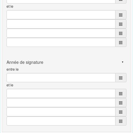
et le
entre le
et le