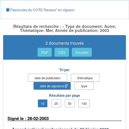
Fascicules du CCTG "travaux" en vigueur
Résultats de recherche : - Type de document: Autre,
Thématique: Mer, Année de publication: 2003
2 documents trouvés
PDF
CSV
Courriel
Tri par
date de publication
thématique
date de signature
type
Résultats par page
10
25
50
100
Signé le : 28-02-2003