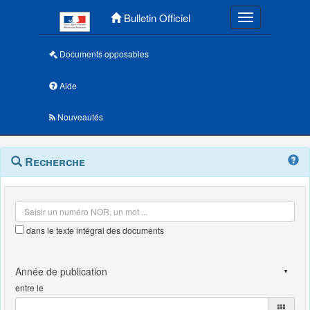
Menu principal
Bulletin Officiel
Toggle navigatio
Documents opposables
Aide
Nouveautés
Navigation
Menu
Recherche
contextuel
et
outils
annexes
dans le texte intégral des documents
entre le