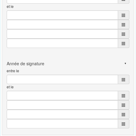
et le
entre le
et le