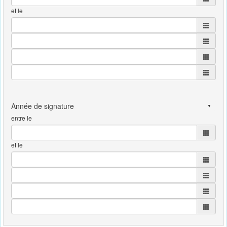
et le
entre le
et le