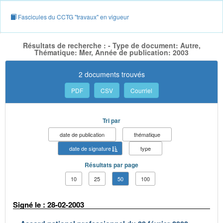
Fascicules du CCTG "travaux" en vigueur
Résultats de recherche : - Type de document: Autre,
Thématique: Mer, Année de publication: 2003
2 documents trouvés
PDF
CSV
Courriel
Tri par
date de publication
thématique
date de signature
type
Résultats par page
10
25
50
100
Signé le : 28-02-2003