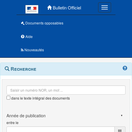
Menu principal
Bulletin Officiel
Toggle navigatio
Documents opposables
Aide
Nouveautés
Navigation
Menu
Recherche
contextuel
et
outils
annexes
dans le texte intégral des documents
entre le