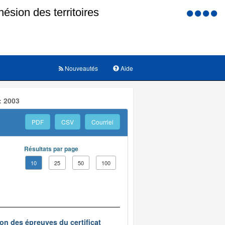
Menu
d'accessi
Nouveautés
Aide
: 2003
PDF
CSV
Courriel
Résultats par page
10
25
50
100
on des épreuves du certificat