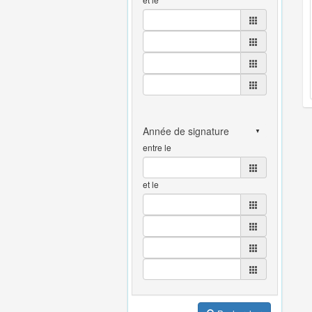
entre le
et le