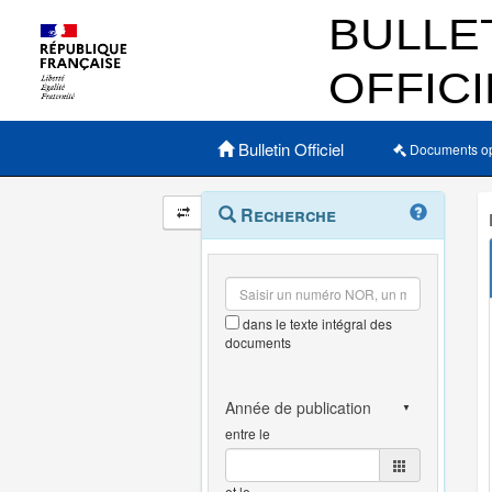
Menu principal
Bulletin Officiel
Documents o
Navigation
Menu
Recherche
contextuel
et
outils
annexes
dans le texte intégral des
documents
entre le
et le