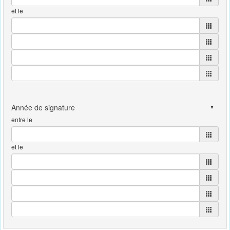
et le
entre le
et le