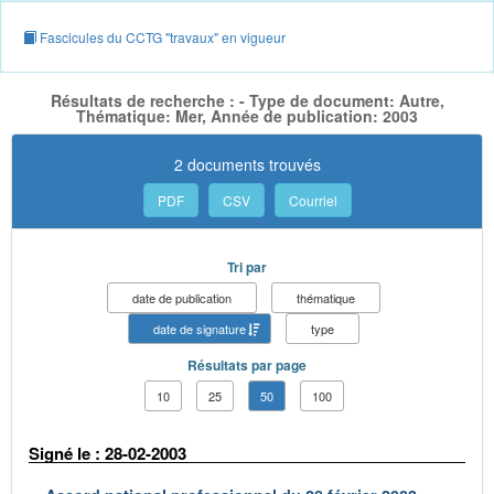
Fascicules du CCTG "travaux" en vigueur
Résultats de recherche : - Type de document: Autre,
Thématique: Mer, Année de publication: 2003
2 documents trouvés
PDF
CSV
Courriel
Tri par
date de publication
thématique
date de signature
type
Résultats par page
10
25
50
100
Signé le : 28-02-2003