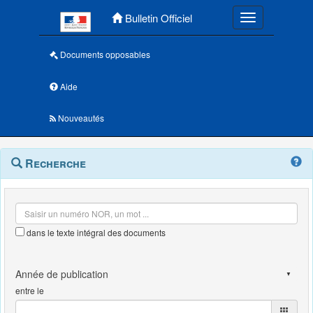
Menu principal
Bulletin Officiel
Toggle navigatio
Documents opposables
Aide
Nouveautés
Navigation
Menu
Recherche
contextuel
et
outils
annexes
dans le texte intégral des documents
entre le