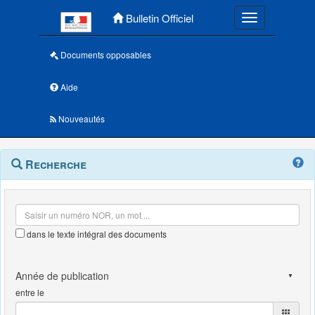
Menu principal
Bulletin Officiel
Toggle navigatio
Documents opposables
Aide
Nouveautés
Navigation
Menu
Recherche
contextuel
et
outils
annexes
dans le texte intégral des documents
entre le