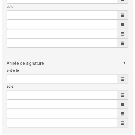
et le
entre le
et le