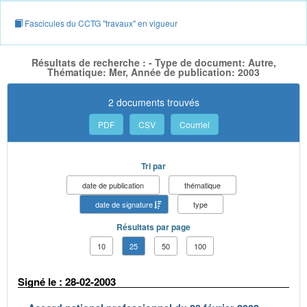
Fascicules du CCTG "travaux" en vigueur
Résultats de recherche : - Type de document: Autre,
Thématique: Mer, Année de publication: 2003
2 documents trouvés
PDF
CSV
Courriel
Tri par
date de publication
thématique
date de signature
type
Résultats par page
10
25
50
100
Signé le : 28-02-2003