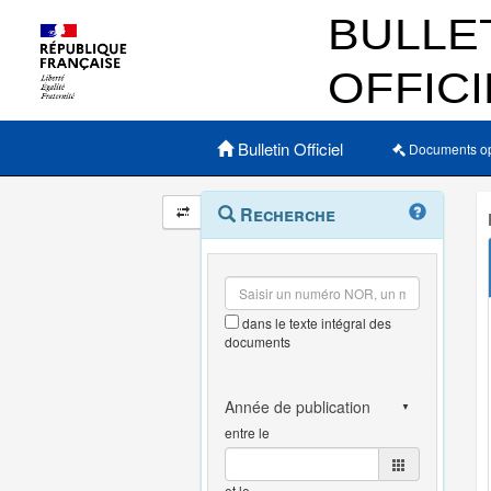
Menu principal
Bulletin Officiel
Documents o
Navigation
Menu
Recherche
contextuel
et
outils
annexes
dans le texte intégral des
documents
entre le
et le