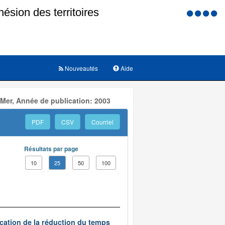
Menu
d'accessi
Nouveautés
Aide
 Mer, Année de publication: 2003
PDF
CSV
Courriel
Résultats par page
10
25
50
100
ication de la réduction du temps