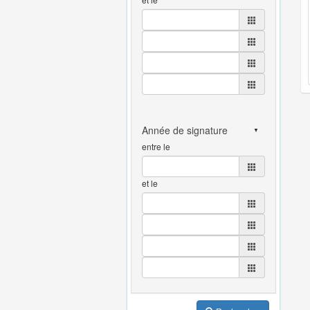
entre le
et le