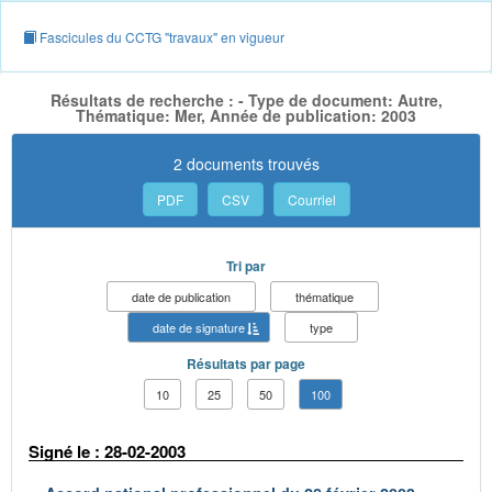
Fascicules du CCTG "travaux" en vigueur
Résultats de recherche : - Type de document: Autre,
Thématique: Mer, Année de publication: 2003
2 documents trouvés
PDF
CSV
Courriel
Tri par
date de publication
thématique
date de signature
type
Résultats par page
10
25
50
100
Signé le : 28-02-2003