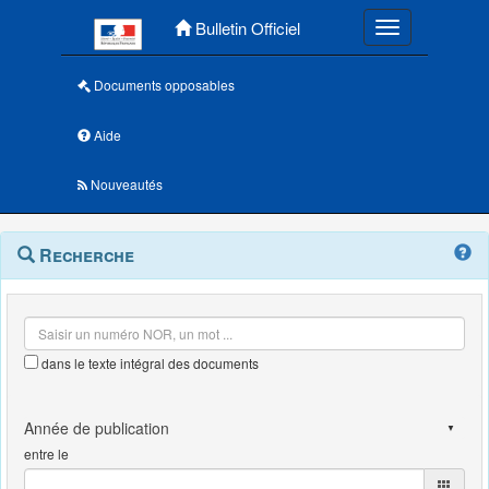
Menu principal
Bulletin Officiel
Toggle navigatio
Documents opposables
Aide
Nouveautés
Navigation
Menu
Recherche
contextuel
et
outils
annexes
dans le texte intégral des documents
entre le