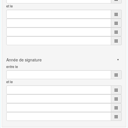
et le
entre le
et le