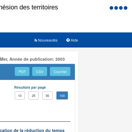
Menu
d'accessi
Nouveautés
Aide
 Mer, Année de publication: 2003
PDF
CSV
Courriel
Résultats par page
10
25
50
100
ication de la réduction du temps