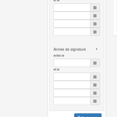
entre le
et le