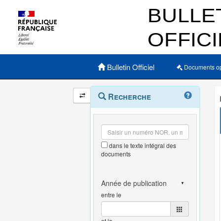
Menu principal
Bulletin Officiel
Documents o
Navigation
Menu
Recherche
contextuel
et
outils
annexes
dans le texte intégral des
documents
entre le
et le