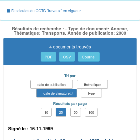
Fascicules du CCTG "travaux" en vigueur
Résultats de recherche : - Type de document: Annexe,
Thématique: Transports, Année de publication: 2000
4 documents trouvés
PDF
CSV
Courriel
Tri par
date de publication
thématique
date de signature
type
Résultats par page
10
25
50
100
Signé le : 16-11-1999