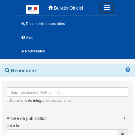
Menu principal
Bulletin Officiel
Toggle navigatio
Documents opposables
Aide
Nouveautés
Navigation
Menu
Recherche
contextuel
et
outils
annexes
dans le texte intégral des documents
entre le