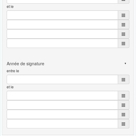
et le
entre le
et le