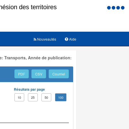
Menu
d'accessi
Nouveautés
Aide
: Transports, Année de publication:
PDF
CSV
Courriel
Résultats par page
10
25
50
100