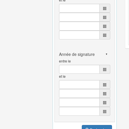
entre le
et le