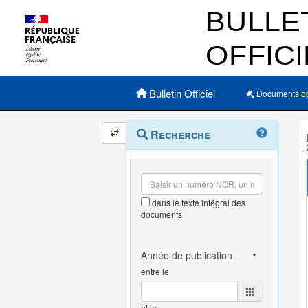
Menu principal
Bulletin Officiel
Documents o
Navigation
Menu
Recherche
contextuel
et
outils
annexes
dans le texte intégral des
documents
entre le
et le