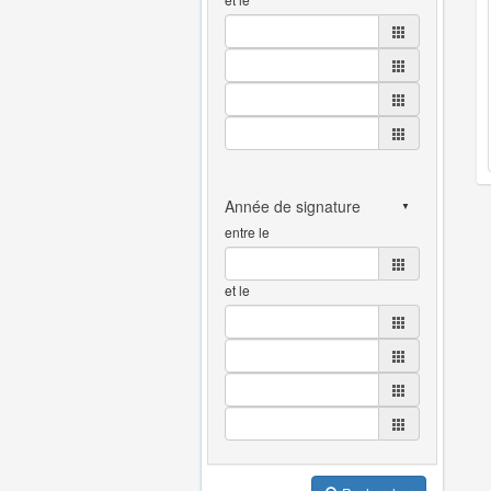
entre le
et le