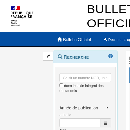
Menu principal
Bulletin Officiel
Documents o
Navigation
Menu
Recherche
contextuel
et
outils
annexes
dans le texte intégral des
documents
entre le
et le