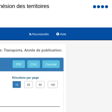
Menu
d'accessi
Nouveautés
Aide
: Transports, Année de publication:
PDF
CSV
Courriel
Résultats par page
10
25
50
100