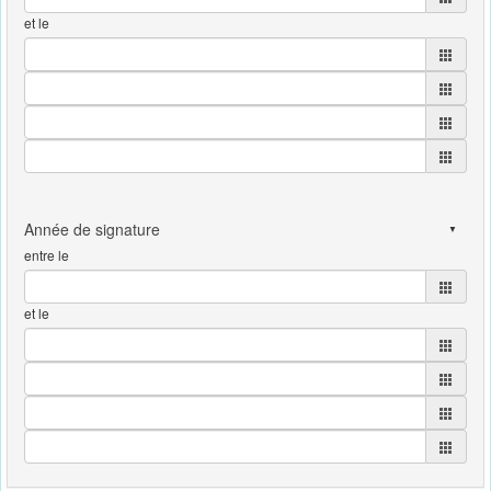
et le
entre le
et le