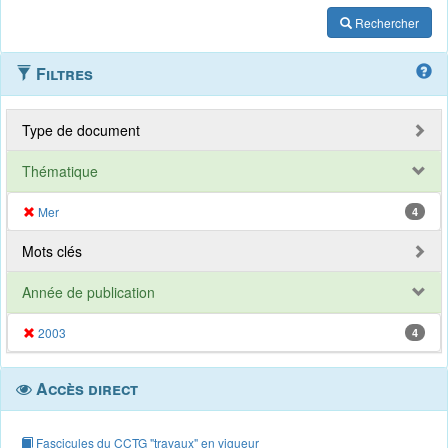
Rechercher
Filtres
Type de document
Thématique
Mer
4
Mots clés
Année de publication
2003
4
Accès direct
Fascicules du CCTG "travaux" en vigueur