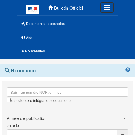
Menu principal
Bulletin Officiel
Toggle navigatio
Documents opposables
Aide
Nouveautés
Navigation
Menu
Recherche
contextuel
et
outils
annexes
dans le texte intégral des documents
entre le