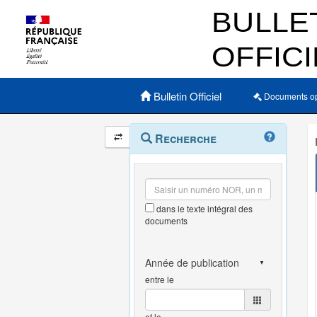
Menu principal
Bulletin Officiel
Documents o
Navigation
Menu
Recherche
contextuel
et
outils
annexes
dans le texte intégral des
documents
entre le
et le