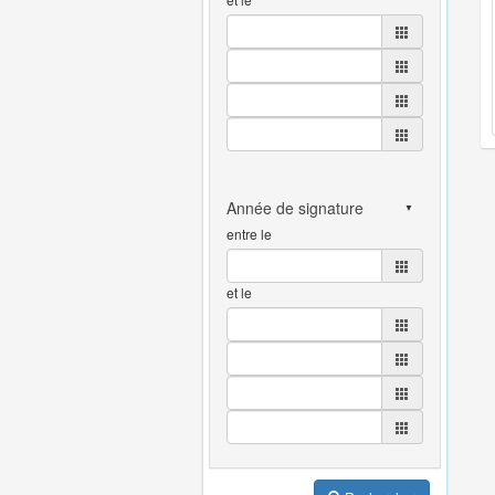
entre le
et le