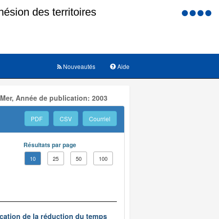
Menu
d'accessi
Nouveautés
Aide
 Mer, Année de publication: 2003
PDF
CSV
Courriel
Résultats par page
10
25
50
100
ication de la réduction du temps