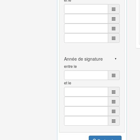
entre le
et le