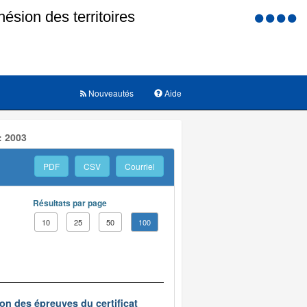
Menu
d'accessi
Nouveautés
Aide
: 2003
PDF
CSV
Courriel
Résultats par page
10
25
50
100
on des épreuves du certificat