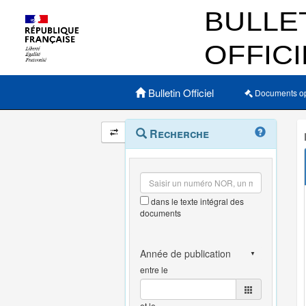
Menu principal
Bulletin Officiel
Documents o
Navigation
Menu
Recherche
contextuel
et
outils
annexes
dans le texte intégral des
documents
entre le
et le