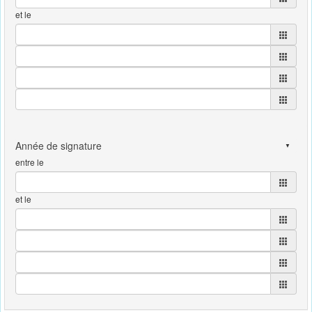
et le
entre le
et le