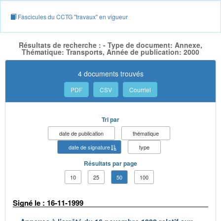
Fascicules du CCTG "travaux" en vigueur
Résultats de recherche : - Type de document: Annexe,
Thématique: Transports, Année de publication: 2000
4 documents trouvés
PDF
CSV
Courriel
Tri par
date de publication
thématique
date de signature
type
Résultats par page
10
25
50
100
Signé le : 16-11-1999