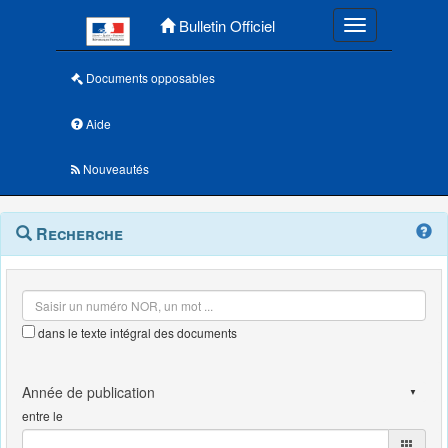
Menu principal
Bulletin Officiel
Toggle navigatio
Documents opposables
Aide
Nouveautés
Navigation
Menu
Recherche
contextuel
et
outils
annexes
dans le texte intégral des documents
entre le