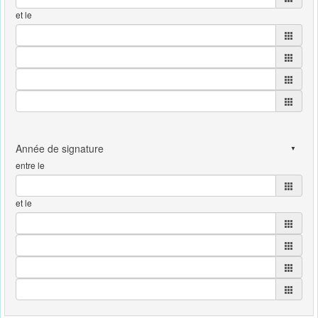
et le
entre le
et le