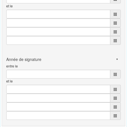
et le
entre le
et le