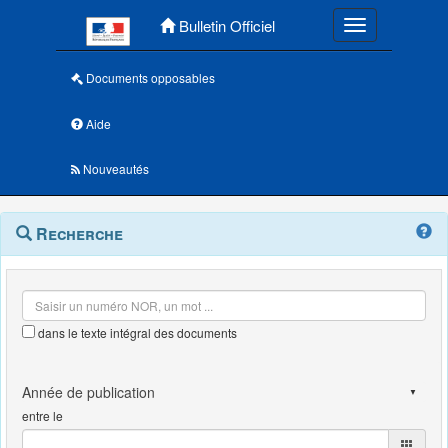
Menu principal
Bulletin Officiel
Toggle navigatio
Documents opposables
Aide
Nouveautés
Navigation
Menu
Recherche
contextuel
et
outils
annexes
dans le texte intégral des documents
entre le