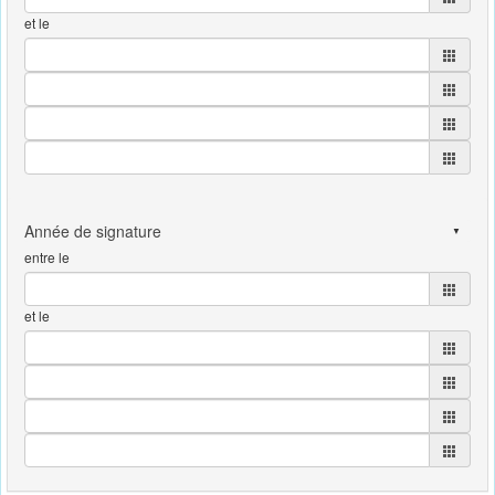
et le
entre le
et le