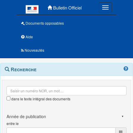
Menu principal
Bulletin Officiel
Toggle navigatio
Documents opposables
Aide
Nouveautés
Navigation
Menu
Recherche
contextuel
et
outils
annexes
dans le texte intégral des documents
entre le