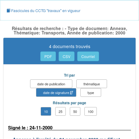
Fascicules du CCTG "travaux" en vigueur
Résultats de recherche : - Type de document: Annexe,
Thématique: Transports, Année de publication: 2000
4 documents trouvés
PDF
CSV
Courriel
Tri par
date de publication
thématique
date de signature
type
Résultats par page
10
25
50
100
Signé le : 24-11-2000