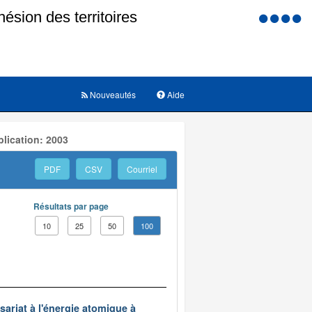
Menu
d'accessi
Nouveautés
Aide
lication: 2003
PDF
CSV
Courriel
Résultats par page
10
25
50
100
ariat à l'énergie atomique à