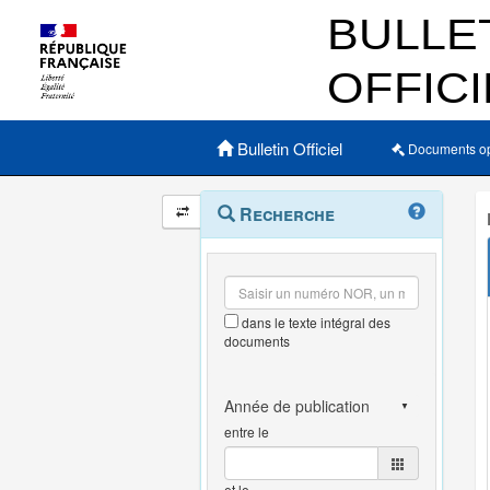
Menu principal
Bulletin Officiel
Documents o
Navigation
Menu
Recherche
contextuel
et
outils
annexes
dans le texte intégral des
documents
entre le
et le