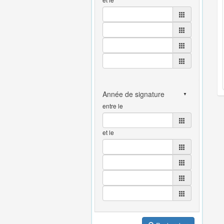
entre le
et le