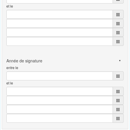
et le
entre le
et le