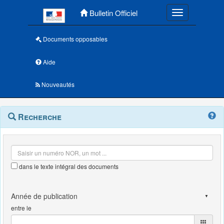
Menu principal
Bulletin Officiel
Toggle navigatio
Documents opposables
Aide
Nouveautés
Navigation
Menu
Recherche
contextuel
et
outils
annexes
dans le texte intégral des documents
entre le