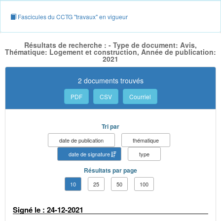
Fascicules du CCTG "travaux" en vigueur
Résultats de recherche : - Type de document: Avis,
Thématique: Logement et construction, Année de publication:
2021
2 documents trouvés
PDF
CSV
Courriel
Tri par
date de publication
thématique
date de signature
type
Résultats par page
10
25
50
100
Signé le : 24-12-2021