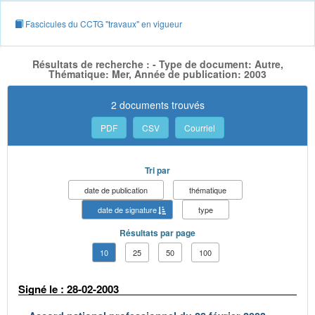
Fascicules du CCTG "travaux" en vigueur
Résultats de recherche : - Type de document: Autre,
Thématique: Mer, Année de publication: 2003
2 documents trouvés
PDF
CSV
Courriel
Tri par
date de publication
thématique
date de signature
type
Résultats par page
10
25
50
100
Signé le : 28-02-2003