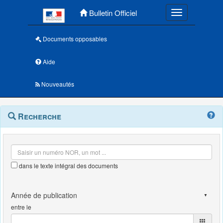
Menu principal
Bulletin Officiel
Toggle navigatio
Documents opposables
Aide
Nouveautés
Navigation
Menu
Recherche
contextuel
et
outils
annexes
dans le texte intégral des documents
entre le