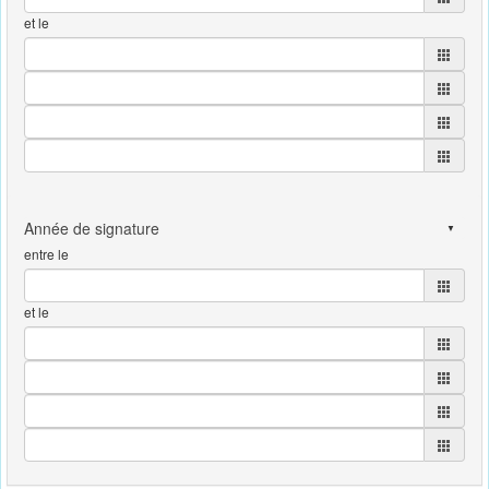
et le
entre le
et le