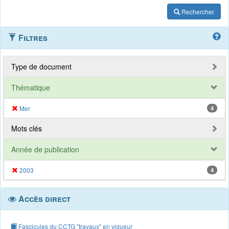
Rechercher
Filtres
Type de document
Thématique
Mer
4
Mots clés
Année de publication
2003
4
Accès direct
Fascicules du CCTG "travaux" en vigueur