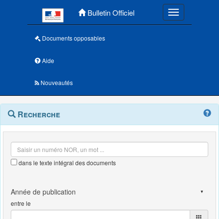
Menu principal
Bulletin Officiel
Toggle navigatio
Documents opposables
Aide
Nouveautés
Navigation
Menu
Recherche
contextuel
et
outils
annexes
dans le texte intégral des documents
entre le