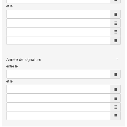
et le
entre le
et le