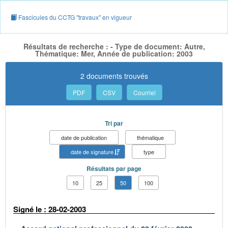
Fascicules du CCTG "travaux" en vigueur
Résultats de recherche : - Type de document: Autre,
Thématique: Mer, Année de publication: 2003
2 documents trouvés
PDF
CSV
Courriel
Tri par
date de publication
thématique
date de signature
type
Résultats par page
10
25
50
100
Signé le : 28-02-2003