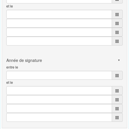
et le
entre le
et le