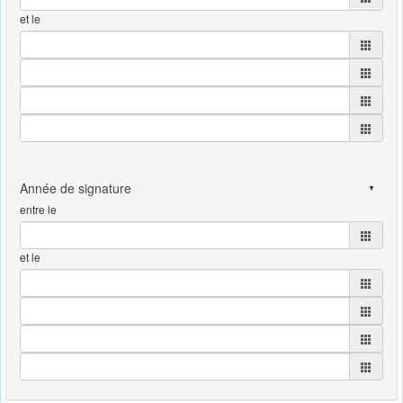
et le
entre le
et le