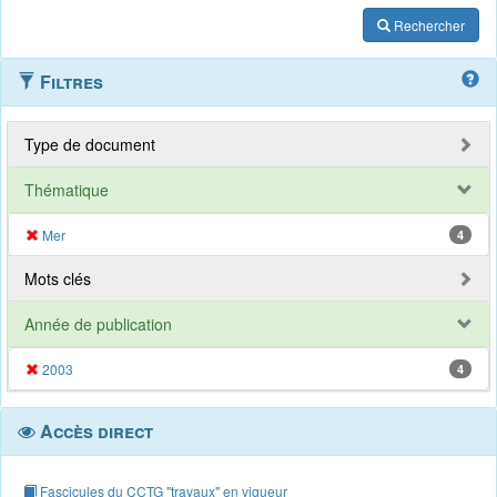
Rechercher
Filtres
Type de document
Thématique
Mer
4
Mots clés
Année de publication
2003
4
Accès direct
Fascicules du CCTG "travaux" en vigueur