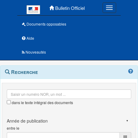
Menu principal
Bulletin Officiel
Toggle navigatio
Documents opposables
Aide
Nouveautés
Navigation
Menu
Recherche
contextuel
et
outils
annexes
dans le texte intégral des documents
entre le