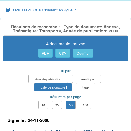
Fascicules du CCTG "travaux" en vigueur
Résultats de recherche : - Type de document: Annexe,
Thématique: Transports, Année de publication: 2000
4 documents trouvés
PDF
CSV
Courriel
Tri par
date de publication
thématique
date de signature
type
Résultats par page
10
25
50
100
Signé le : 24-11-2000