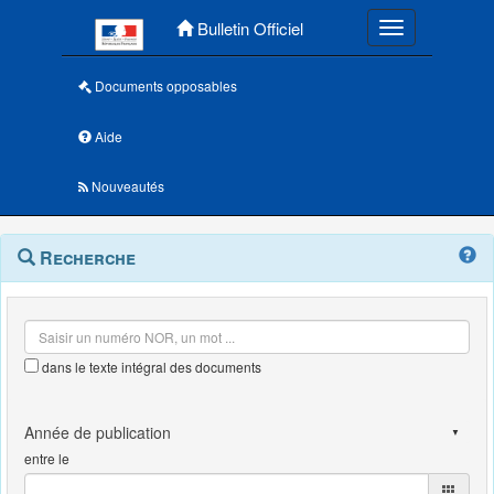
Menu principal
Bulletin Officiel
Toggle navigatio
Documents opposables
Aide
Nouveautés
Navigation
Menu
Recherche
contextuel
et
outils
annexes
dans le texte intégral des documents
entre le