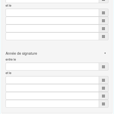
et le
entre le
et le