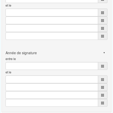
et le
entre le
et le