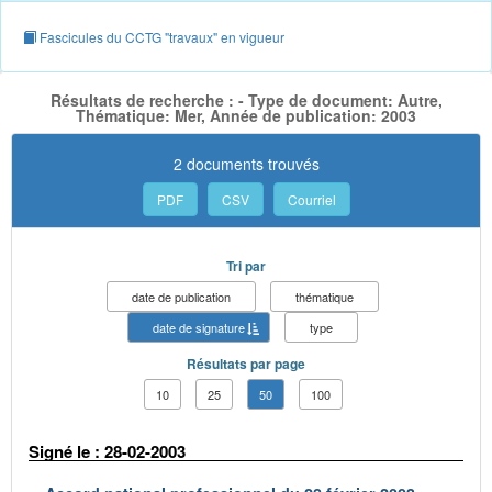
Fascicules du CCTG "travaux" en vigueur
Résultats de recherche : - Type de document: Autre,
Thématique: Mer, Année de publication: 2003
2 documents trouvés
PDF
CSV
Courriel
Tri par
date de publication
thématique
date de signature
type
Résultats par page
10
25
50
100
Signé le : 28-02-2003