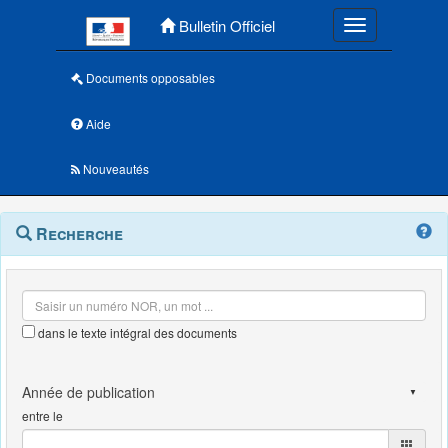
Menu principal
Bulletin Officiel
Toggle navigatio
Documents opposables
Aide
Nouveautés
Navigation
Menu
Recherche
contextuel
et
outils
annexes
dans le texte intégral des documents
entre le