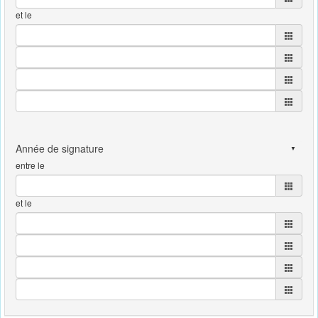
et le
entre le
et le