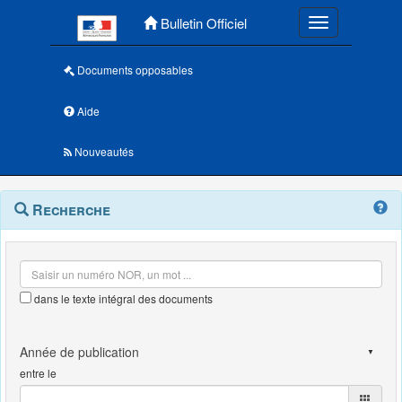
Menu principal
Bulletin Officiel
Toggle navigatio
Documents opposables
Aide
Nouveautés
Navigation
Menu
Recherche
contextuel
et
outils
annexes
dans le texte intégral des documents
entre le