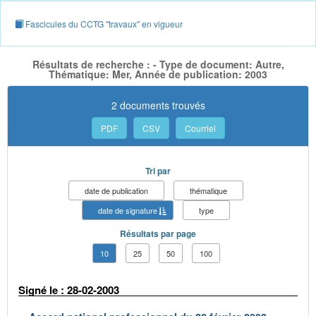
Fascicules du CCTG "travaux" en vigueur
Résultats de recherche : - Type de document: Autre,
Thématique: Mer, Année de publication: 2003
2 documents trouvés
PDF
CSV
Courriel
Tri par
date de publication
thématique
date de signature
type
Résultats par page
10
25
50
100
Signé le : 28-02-2003