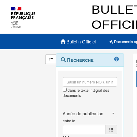
Menu principal
Bulletin Officiel
Documents o
Navigation
Menu
Recherche
contextuel
et
outils
annexes
dans le texte intégral des
documents
entre le
et le