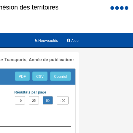
Menu
d'accessi
Nouveautés
Aide
: Transports, Année de publication:
PDF
CSV
Courriel
Résultats par page
10
25
50
100