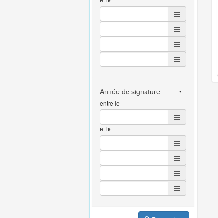
entre le
et le