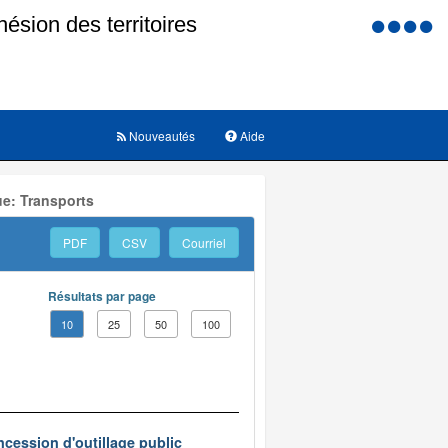
Menu
d'accessi
Nouveautés
Aide
ue: Transports
PDF
CSV
Courriel
Résultats par page
10
25
50
100
ncession d'outillage public