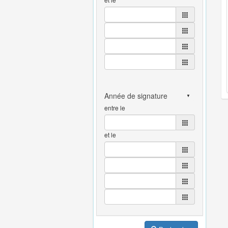
entre le
et le