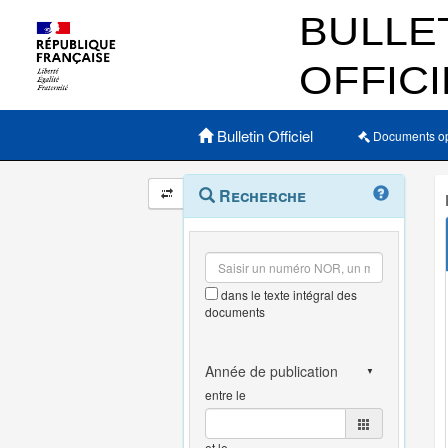
Menu principal
Bulletin Officiel
Documents o
Navigation
Menu
Recherche
contextuel
et
outils
annexes
dans le texte intégral des
documents
entre le
et le