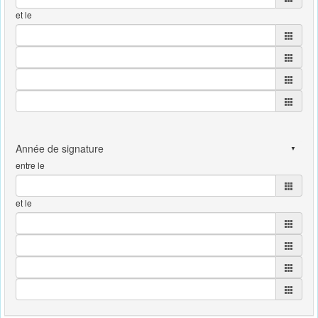
et le
entre le
et le