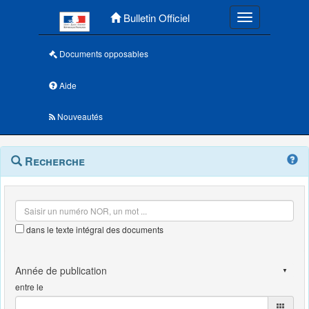
Menu principal
Bulletin Officiel
Toggle navigatio
Documents opposables
Aide
Nouveautés
Navigation
Menu
Recherche
contextuel
et
outils
annexes
dans le texte intégral des documents
entre le