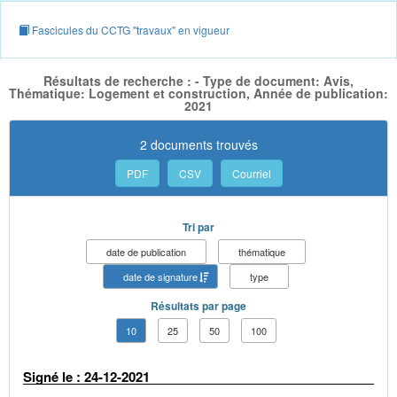
Fascicules du CCTG "travaux" en vigueur
Résultats de recherche : - Type de document: Avis,
Thématique: Logement et construction, Année de publication:
2021
2 documents trouvés
PDF
CSV
Courriel
Tri par
date de publication
thématique
date de signature
type
Résultats par page
10
25
50
100
Signé le : 24-12-2021