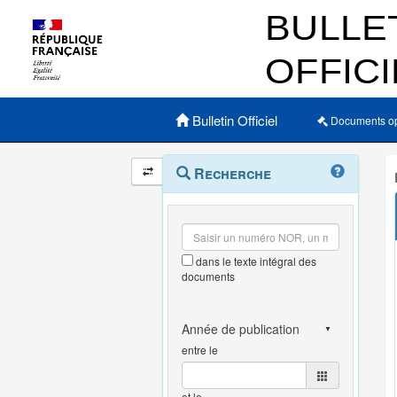
Menu principal
Bulletin Officiel
Documents o
Navigation
Menu
Recherche
contextuel
et
outils
annexes
dans le texte intégral des
documents
entre le
et le