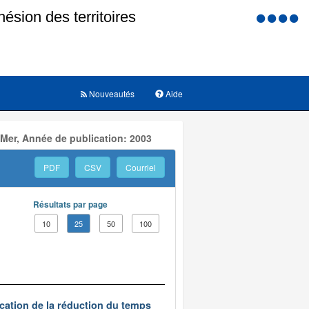
Menu
d'accessi
Nouveautés
Aide
 Mer, Année de publication: 2003
PDF
CSV
Courriel
Résultats par page
10
25
50
100
ication de la réduction du temps