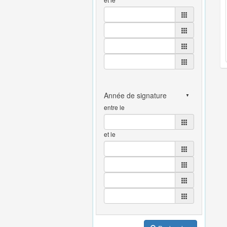
entre le
et le